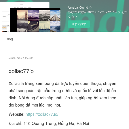
Ameba Owndで
あなただけのホームページやブログをつ
くろう
今すぐ試す
Blog
2025.12.31 01:00
xoilac77io
Xoilac là trang xem bóng đá trực tuyến quen thuộc, chuyên
phát sóng các trận cầu trong nước và quốc tế với tốc độ ổn
định. Nội dung được cập nhật liên tục, giúp người xem theo
dõi bóng đá mọi lúc, mọi nơi.
Website:
https://xoilac77.io/
Địa chỉ: 110 Quang Trung, Đống Đa, Hà Nội