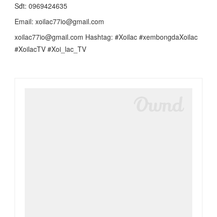
Sđt: 0969424635
Email: xoilac77io@gmail.com
xoilac77io@gmail.com Hashtag: #Xoilac #xembongdaXoilac
#XoilacTV #Xoi_lac_TV