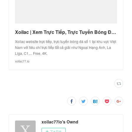
Xoilac | Xem Trực Tiếp, Trực Tuyến Bóng Đá HD | Xoilac TV
Xoilac website trực tiếp, trực tuyến bóng đá số 1 tại khu vực Việt
Nam với tiêu chí trực tiếp tất cả giải như Ngoại Hạng Anh, La
Liga, C1,... Free, 4K.
xoilac77.io
xoilac77io's Ownd
フォロー